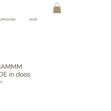
OPPUNTEN
SHOP
s NAMMM
E in doos
25